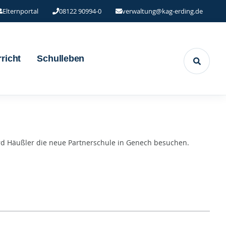
Elternportal
08122 90994-0
verwaltung@kag-erding.de
richt
Schulleben
rd Häußler die neue Partnerschule in Genech besuchen.