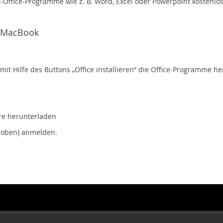
t-Office-Programme wie z. B. Word, Excel oder Powerpoint kostenl
n MacBook
mit Hilfe des Buttons „Office installieren“ die Office-Programme h
ore herunterladen
 oben) anmelden.