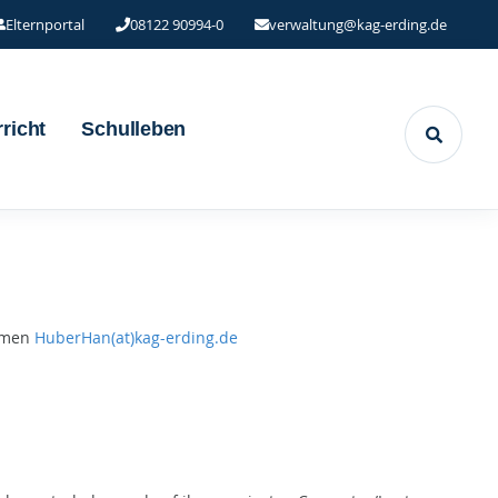
Elternportal
08122 90994-0
verwaltung@kag-erding.de
richt
Schulleben
namen
HuberHan(at)kag-erding.de