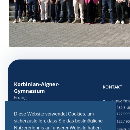
Korbinian-Aigner-
KONTAKT
Gymnasium
Erding
Sigwolfst
Gemeinsam lernen. Zukunft
85435 Erd
gestalten.
08122 909
Diese Website verwendet Cookies, um
sicherzustellen, dass Sie das bestmögliche
08122 / 9
Nutzererlebnis auf unserer Website haben.
verwaltun