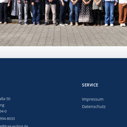
SERVICE
raße 50
Impressum
ing
Datenschutz
94-0
0994-8033
g@kag-erding.de