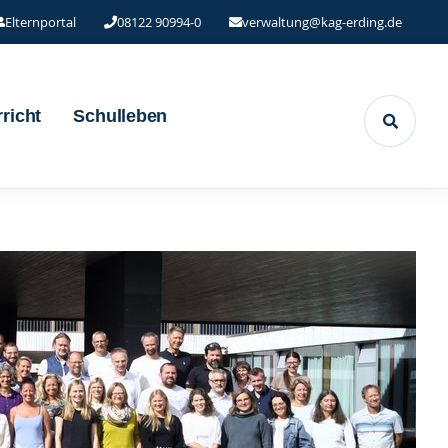
Elternportal
08122 90994-0
verwaltung@kag-erding.de
richt
Schulleben