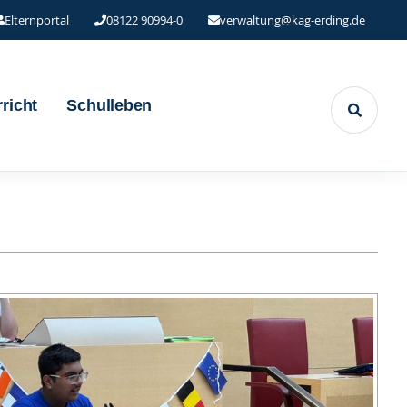
Elternportal
08122 90994-0
verwaltung@kag-erding.de
richt
Schulleben